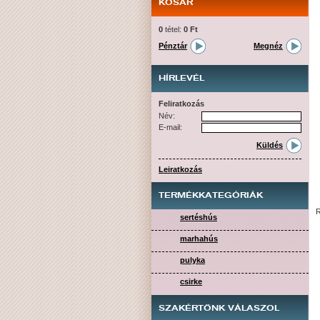
KOSÁR
0
tétel:
0 Ft
Pénztár
Megnéz
HÍRLEVÉL
Feliratkozás
Név:
E-mail:
Küldés
Leiratkozás
TERMÉKKATEGÓRIÁK
R
sertéshús
marhahús
pulyka
csirke
SZAKÉRTŐNK VÁLASZOL