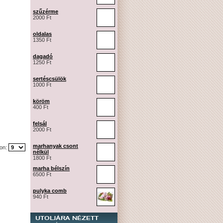
szűzérme
2000 Ft
oldalas
1350 Ft
dagadó
1250 Ft
sertéscsülök
1000 Ft
köröm
400 Ft
felsál
2000 Ft
marhanyak csont
lon:
nélkül
1800 Ft
marha bélszín
6500 Ft
pulyka comb
940 Ft
UTOLJÁRA NÉZETT