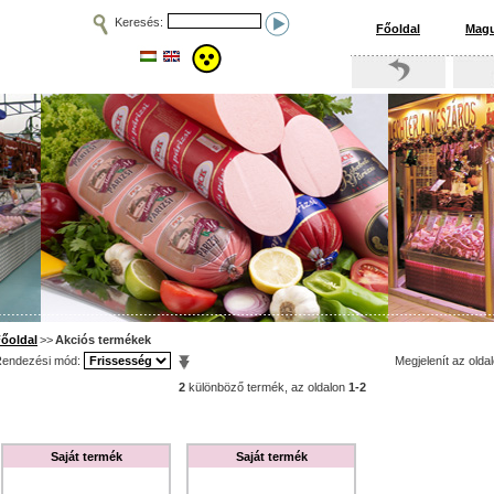
Keresés:
Főoldal
Magu
őoldal
>>
Akciós termékek
endezési mód:
Megjelenít az olda
2
különböző termék, az oldalon
1-2
Saját termék
Saját termék