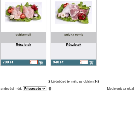
csirkemell
pulyka comb
Részletek
Részletek
700 Ft
940 Ft
2
különböző termék, az oldalon
1-2
endezési mód:
Megjelenít az olda