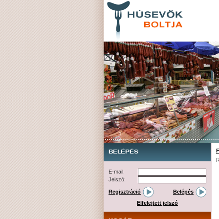
F
BELÉPÉS
R
E-mail:
Jelszó:
Regisztráció
Belépés
Elfelejtett jelszó