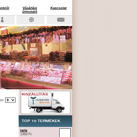
nkról
Vásárlási
Kapcsolat
útmutató
KISZÁLLÍTÁS
lon:
TOP 10 TERMÉKEK
tarja
1350 Ft