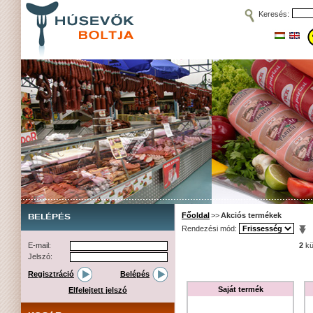
Keresés:
Főoldal
>>
Akciós termékek
BELÉPÉS
Rendezési mód:
E-mail:
2
kü
Jelszó:
Regisztráció
Belépés
Saját termék
Elfelejtett jelszó