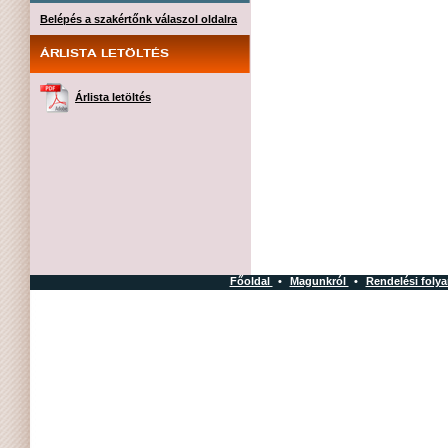
Belépés a szakértőnk válaszol oldalra
ÁRLISTA LETÖLTÉS
Árlista letöltés
Főoldal
•
Magunkról
•
Rendelési foly