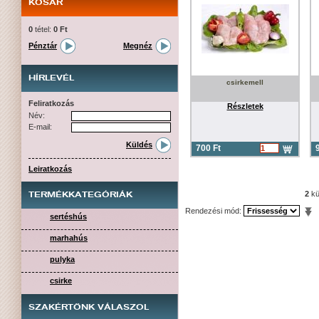
KOSÁR
0
tétel:
0 Ft
Pénztár
Megnéz
HÍRLEVÉL
csirkemell
Feliratkozás
Részletek
Név:
E-mail:
Küldés
700 Ft
Leiratkozás
2
kü
TERMÉKKATEGÓRIÁK
Rendezési mód:
sertéshús
marhahús
pulyka
csirke
SZAKÉRTŐNK VÁLASZOL