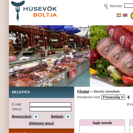
Keresés:
Főoldal
>>
Akciós termékek
BELÉPÉS
Rendezési mód:
E-mail:
2
kü
Jelszó:
Regisztráció
Belépés
Saját termék
Elfelejtett jelszó