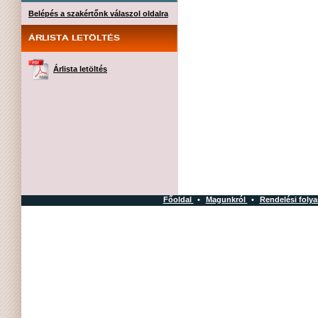
Belépés a szakértőnk válaszol oldalra
ÁRLISTA LETÖLTÉS
Árlista letöltés
Főoldal
•
Magunkról
•
Rendelési foly