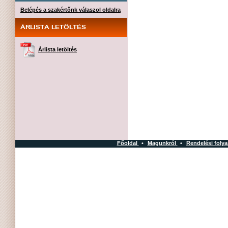
Belépés a szakértőnk válaszol oldalra
ÁRLISTA LETÖLTÉS
Árlista letöltés
Főoldal
•
Magunkról
•
Rendelési foly