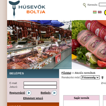
Keresés:
Főoldal
>>
Akciós termékek
BELÉPÉS
Rendezési mód:
E-mail:
2
kü
Jelszó:
Regisztráció
Belépés
Saját termék
Elfelejtett jelszó