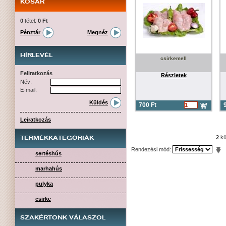
KOSÁR
0
tétel:
0 Ft
Pénztár
Megnéz
HÍRLEVÉL
csirkemell
Feliratkozás
Részletek
Név:
E-mail:
Küldés
700 Ft
Leiratkozás
2
kü
TERMÉKKATEGÓRIÁK
Rendezési mód:
sertéshús
marhahús
pulyka
csirke
SZAKÉRTŐNK VÁLASZOL